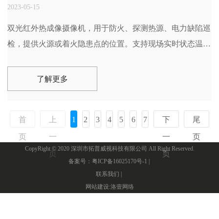
2023-05-15
双光红外热成像摄像机，用于防火、探测热源、电力缺陷巡
检，提供火源或着火隐患点的位置。支持现场实时状态温度
数据传送，测温范围-40℃~400℃，热灵敏度为0.05℃。
了解更多
首
上
1
2
3
4
5
6
7
下
尾
页
一
一
页
CopyRight © 2020 深圳市拓普威视科技有限公司 All Right Reserved.
页
页
备案号：粤ICP备16025170号-1 |
联系我们 |
网站建设
:
洛壹网络